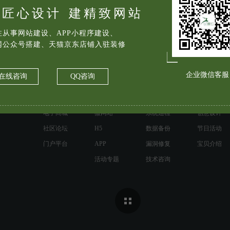
协会会员单位以及北京外国语
倾匠心设计
建精致网站
指定翻译实践基地、翻译人
SP）之一。
注从事网站建设、APP小程序建设、
网公众号搭建、天猫京东店铺入驻装修
企业微信客服
在线咨询
QQ咨询
网站建设
移动互联网
运维服务
天猫店铺
企业官网
手机站
日常维护
主页视觉
电子商城
微网站
系统巡检
创意设计
社区论坛
H5
数据备份
节日活动
门户平台
APP
漏洞修复
宝贝介绍
活动专题
技术咨询